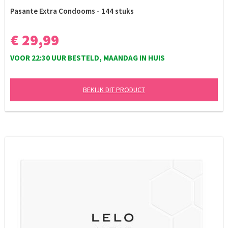
Pasante Extra Condooms - 144 stuks
€ 29,99
VOOR 22:30 UUR BESTELD, MAANDAG IN HUIS
BEKIJK DIT PRODUCT