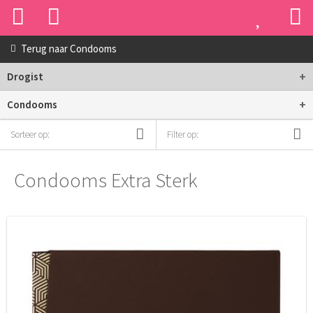
Terug naar
Condooms
+
Drogist
+
Condooms
Sorteer op:
Filter op:
Condooms Extra Sterk