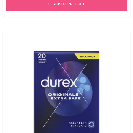
BEKIJK DIT PRODUCT