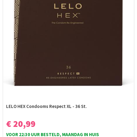
LELO HEX Condooms Respect XL - 36 St.
€ 20,99
VOOR 22:30 UUR BESTELD, MAANDAG IN HUIS